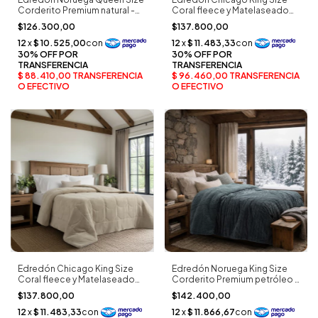
Corderito Premium natural -
Coral fleece y Matelaseado
Palette
Extra Suave verde oliva -
$126.300,00
$137.800,00
Alcoyana
Edredón Chicago King Size
Edredón Noruega King Size
Coral fleece y Matelaseado
Corderito Premium petróleo -
Extra Suave beige suave -
Palette
$137.800,00
$142.400,00
Alcoyana