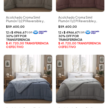
Acolchado Croma Simil
Acolchado Croma Simil
Plumón 1 1/2 Pl Reversible y
Plumón 1 1/2 Pl Reversible y
Bitono visón oscuro -
Bitono merlot - Alcoyana
$59.600,00
$59.600,00
Alcoyana