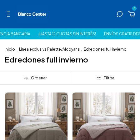
0
RIA
¡HASTA 12 CUOTAS SIN INTERÉS!
ENVÍOS GRATIS DESDE $150.000
Inicio
.
Linea exclusiva Palette/Alcoyana
.
Edredones full invierno
Edredones full invierno
Ordenar
Filtrar