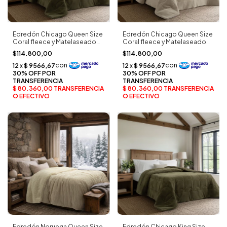
Edredón Chicago Queen Size
Edredón Chicago Queen Size
Coral fleece y Matelaseado
Coral fleece y Matelaseado
Extra Suave verde oliva -
Extra Suave beige suave -
$114.800,00
$114.800,00
Alcoyana
Alcoyana
Edredón Noruega Queen Size
Edredón Chicago King Size