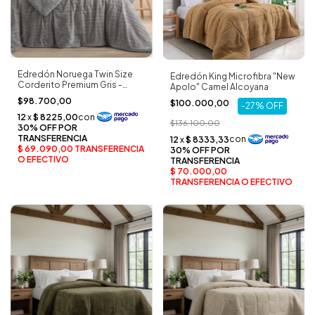
Edredón Noruega Twin Size
Edredón King Microfibra "New
Corderito Premium Gris -
Apolo" Camel Alcoyana
Palette
$98.700,00
$100.000,00
-
27
%
OFF
$136.100,00