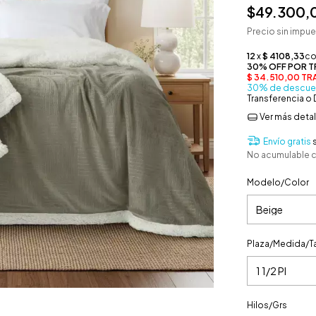
$49.300,
Precio sin impu
30% de descue
Transferencia o
Ver más detal
Envío gratis
No acumulable 
Modelo/Color
Plaza/Medida/Ta
Hilos/Grs