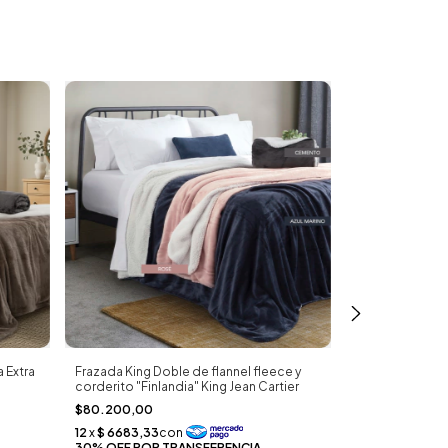
a Extra
Frazada King Doble de flannel fleece y
Frazada Doble 
corderito "Finlandia" King Jean Cartier
corderito "Suiza
$80.200,00
$75.300,00