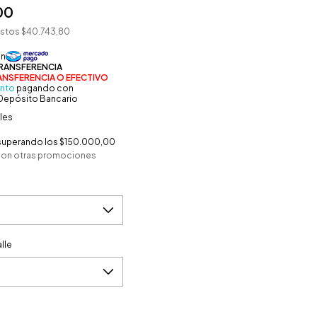
00
estos
$40.743,80
nto
pagando con
 Depósito Bancario
les
superando los
$150.000,00
con otras promociones
lle