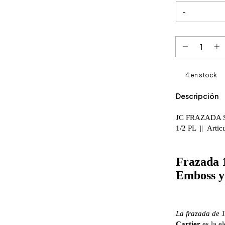
4
en stock
Descripción
JC FRAZADA 
1/2 PL || Artic
Frazada 
Emboss y
La frazada de 1
Cartier
es la e