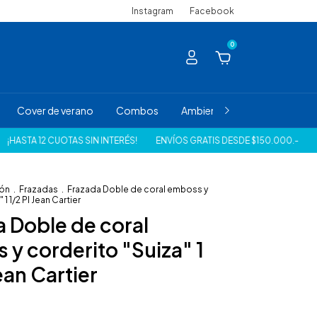
Instagram
Facebook
0
Cover de verano
Combos
Ambiente
Juvenil/Infantil
CUOTAS SIN INTERÉS!
ENVÍOS GRATIS DESDE $150.000.-
30% DE DES
ión
.
Frazadas
.
Frazada Doble de coral emboss y
1 1/2 Pl Jean Cartier
 Doble de coral
y corderito "Suiza" 1
Jean Cartier