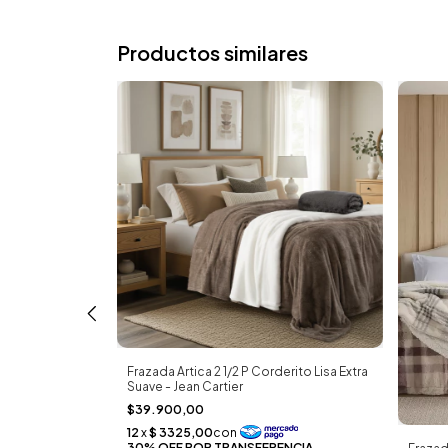
Productos similares
ral emboss y
Frazada Artica 2 1/2 P Corderito Lisa Extra
tier
Suave - Jean Cartier
$39.900,00