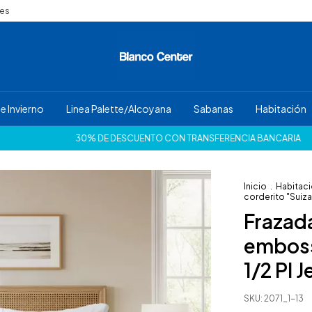
nes
e Invierno
Linea Palette/Alcoyana
Sabanas
Habitación
30% DE DESCUENTO CON TRANSFERENCIA BANCARIA
¡HASTA 12 
Inicio
.
Habitac
corderito "Suiza" 
Frazada
emboss 
1/2 Pl 
SKU:
2071_1-13