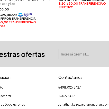
a Berna 2 1/2 Pl Doble de corderito
ado y liso
00,00
uestras ofertas
mación
Contactános
to
5491130278427
omprar
1130278427
s y Devoluciones
Jonathan.kazez@gruponathan.co