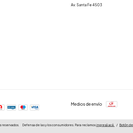
Av. Santa Fe 4503
Medios de envío
s reservados.
Defensa de las y los consumidores. Para reclamos
ingresá acá.
/
Botón de