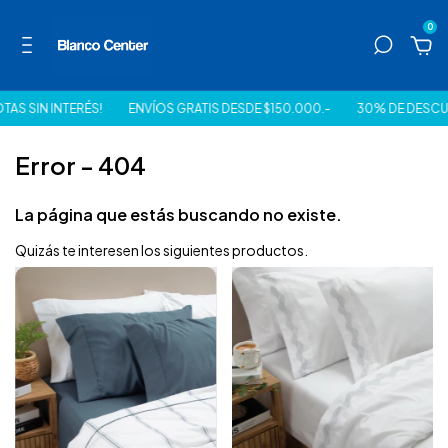
0
AS SIN INTERÉS!
ENVÍOS GRATIS DESDE $150.000.-
30% DE DESCUE
Error - 404
La página que estás buscando no existe.
Quizás te interesen los siguientes productos.