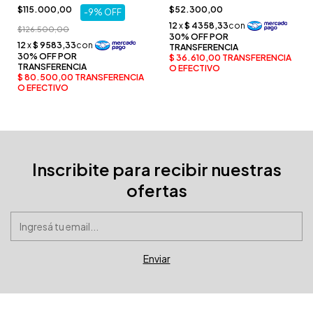
Algodón "Ivory Pura" Palette
Embozo Bordado blanco -
$115.000,00
$52.300,00
-
9
%
OFF
Jean Cartier
$126.500,00
Inscribite para recibir nuestras
ofertas