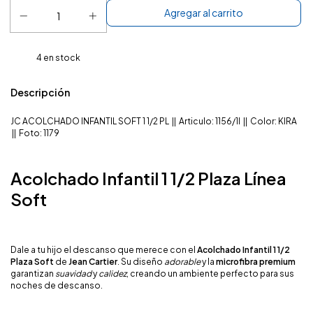
4
en stock
Descripción
JC ACOLCHADO INFANTIL SOFT 1 1/2 PL || Articulo: 1156/1I || Color: KIRA
|| Foto: 1179
Acolchado Infantil 1 1/2 Plaza
Línea
Soft
Dale a tu hijo el descanso que merece con el
Acolchado Infantil 1 1/2
Plaza Soft
de
Jean Cartier
. Su diseño
adorable
y la
microfibra premium
garantizan
suavidad
y
calidez
, creando un ambiente perfecto para sus
noches de descanso.