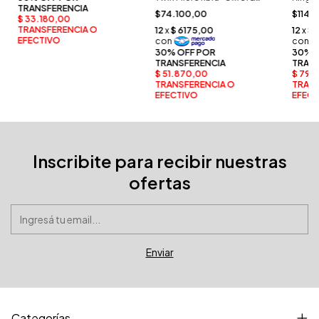
Platinum 700 HQ" ARENA
Plati
$74.100,00
$114.
Jean Cartier
Jean C
Inscribite para recibir nuestras
ofertas
Categorías