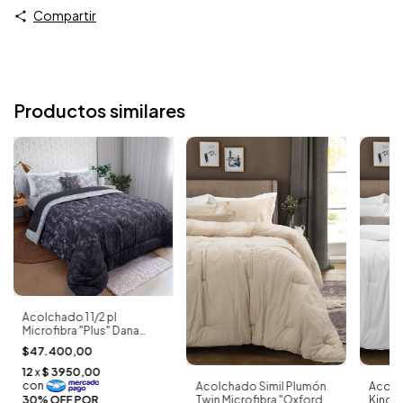
Compartir
Productos similares
Acolchado 1 1/2 pl
Microfibra "Plus" Dana
Jean Cartier
$47.400,00
Acolchado Simil Plumón
Acolc
Twin Microfibra "Oxford
King M