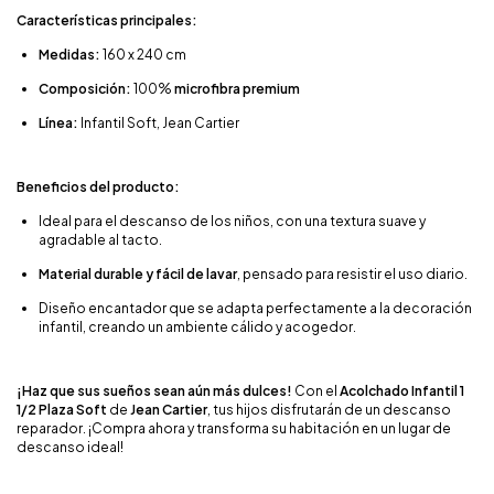
Características principales:
Medidas:
160 x 240 cm
Composición:
100%
microfibra premium
Línea:
Infantil Soft, Jean Cartier
Beneficios del producto:
Ideal para el descanso de los niños, con una textura suave y
agradable al tacto.
Material durable y fácil de lavar
, pensado para resistir el uso diario.
Diseño encantador que se adapta perfectamente a la decoración
infantil, creando un ambiente cálido y acogedor.
¡Haz que sus sueños sean aún más dulces!
Con el
Acolchado Infantil 1
1/2 Plaza Soft
de
Jean Cartier
, tus hijos disfrutarán de un descanso
reparador. ¡Compra ahora y transforma su habitación en un lugar de
descanso ideal!