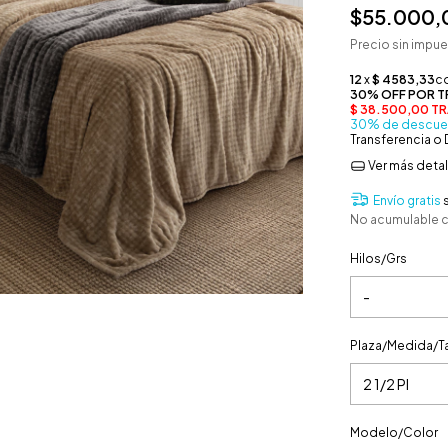
$55.000,
Precio sin impu
30% de descue
Transferencia o
Ver más detal
Envío gratis
No acumulable 
Hilos/Grs
Plaza/Medida/Ta
Modelo/Color