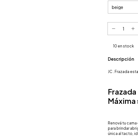
10
en stock
Descripción
JC . Frazada esta
Frazada 
Máxima 
Renová tu cama 
para brindar abri
única al tacto, 