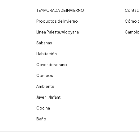
TEMPORADA DE INVIERNO
Contac
Productos de Invierno
Cómo c
Linea Palette/Alcoyana
Cambio
Sabanas
Habitación
Cover de verano
Combos
Ambiente
Juvenil/Infantil
Cocina
Baño