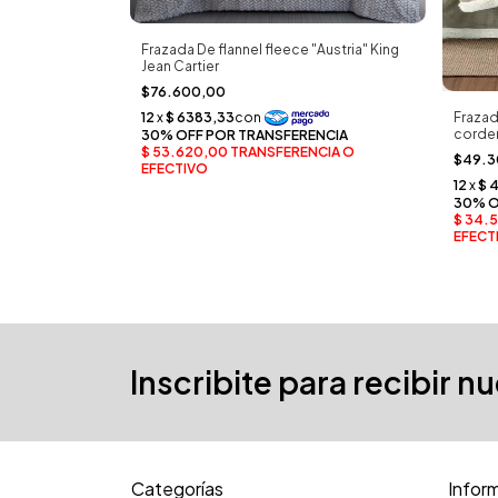
erito Lisa Extra
Frazada De flannel fleece "Austria" King
Jean Cartier
$76.600,00
Frazad
corderi
$49.
Inscribite para recibir n
Categorías
Infor