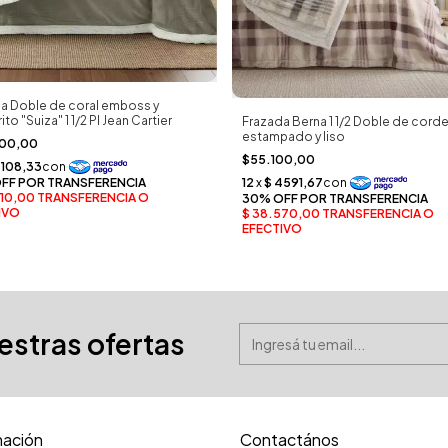
a Doble de coral emboss y
to "Suiza" 1 1/2 Pl Jean Cartier
Frazada Berna 1 1/2 Doble de corde
estampado y liso
300,00
$55.100,00
uestras ofertas
mación
Contactános