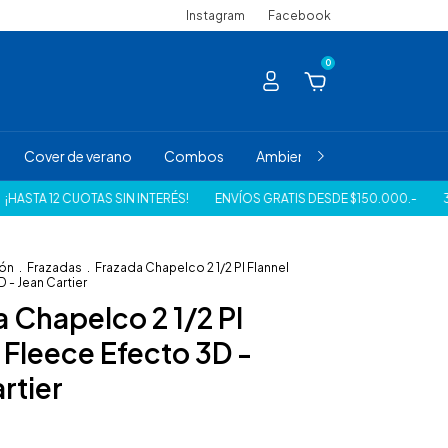
Instagram
Facebook
0
Cover de verano
Combos
Ambiente
Juvenil/Infantil
OTAS SIN INTERÉS!
ENVÍOS GRATIS DESDE $150.000.-
30% DE DESC
ión
.
Frazadas
.
Frazada Chapelco 2 1/2 Pl Flannel
 - Jean Cartier
 Chapelco 2 1/2 Pl
 Fleece Efecto 3D -
rtier