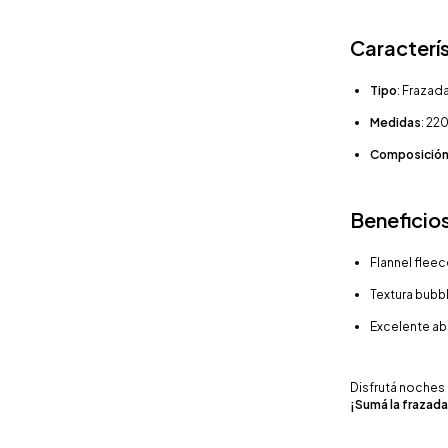
Caracterís
Tipo
: Frazad
Medidas
: 22
Composició
Beneficio
Flannel fleec
Textura bubb
Excelente abr
Disfrutá noches 
¡Sumá la frazada