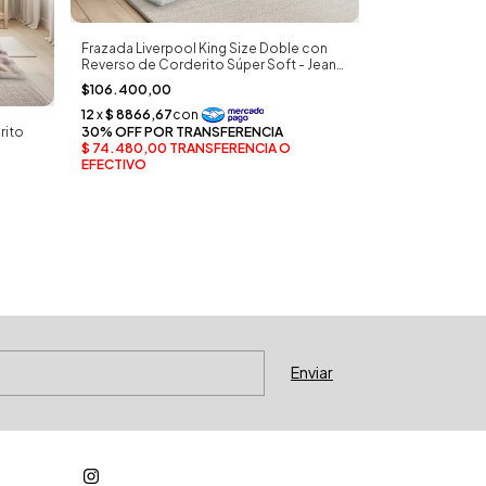
Frazada Liverpool King Size Doble con
Frazada Chapelc
Reverso de Corderito Súper Soft - Jean
Efecto 3D - Jea
Cartier
$106.400,00
$41.700,00
rito