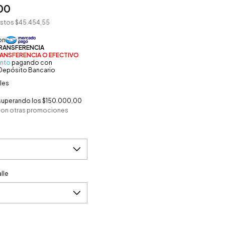
00
estos
$45.454,55
nto
pagando con
 Depósito Bancario
les
superando los
$150.000,00
con otras promociones
lle