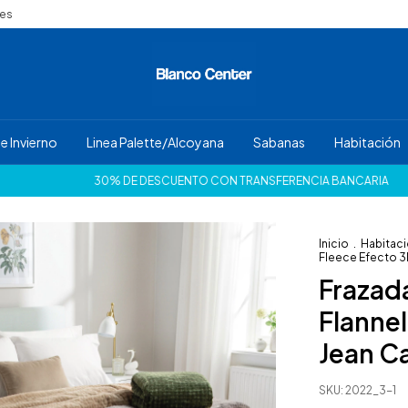
nes
e Invierno
Linea Palette/Alcoyana
Sabanas
Habitación
30% DE DESCUENTO CON TRANSFERENCIA BANCARIA
¡HASTA 12 CU
Inicio
.
Habitac
Fleece Efecto 3D
Frazada
Flannel
Jean Ca
SKU:
2022_3-1