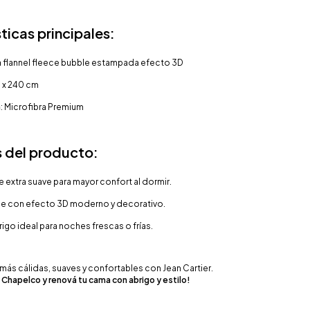
ticas principales:
a flannel fleece bubble estampada efecto 3D
0 x 240 cm
n
: Microfibra Premium
s del producto:
e extra suave para mayor confort al dormir.
le con efecto 3D moderno y decorativo.
igo ideal para noches frescas o frías.
más cálidas, suaves y confortables con Jean Cartier.
 Chapelco y renová tu cama con abrigo y estilo!