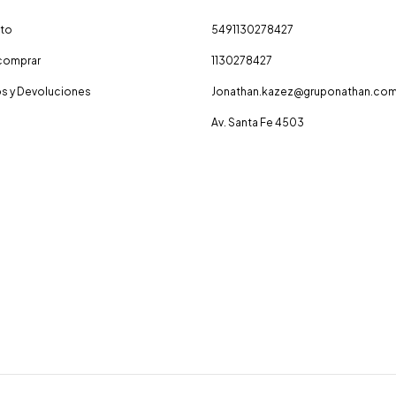
to
5491130278427
omprar
1130278427
s y Devoluciones
Jonathan.kazez@gruponathan.co
Av. Santa Fe 4503