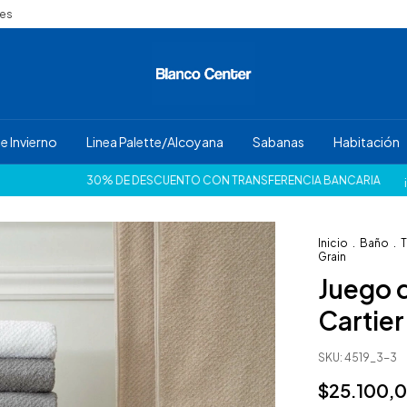
nes
e Invierno
Linea Palette/Alcoyana
Sabanas
Habitación
30% DE DESCUENTO CON TRANSFERENCIA BANCARIA
¡HASTA 12 
Inicio
.
Baño
.
T
Grain
Juego d
Cartier
SKU:
4519_3-3
$25.100,