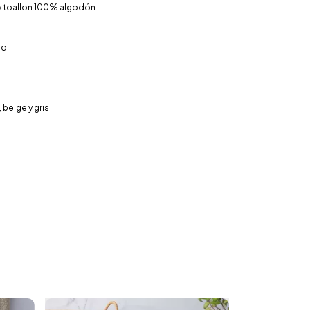
 y toallon 100% algodón
ad
 beige y gris