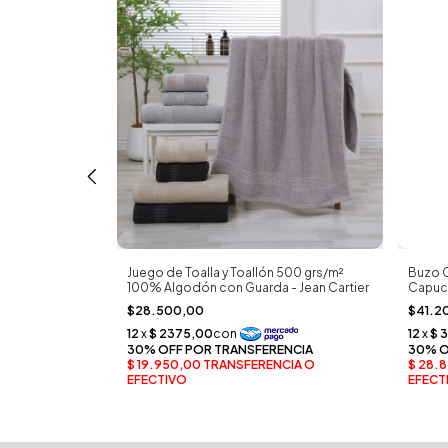
 500 grs/m²
Juego de Toalla y Toallón 500 grs/m²
Buzo C
nte con Guarda
100% Algodón con Guarda - Jean Cartier
Capuch
$28.500,00
$41.2