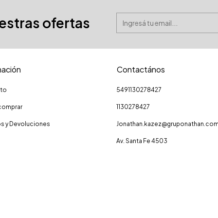
uestras ofertas
mación
Contactános
to
5491130278427
omprar
1130278427
s y Devoluciones
Jonathan.kazez@gruponathan.co
Av. Santa Fe 4503