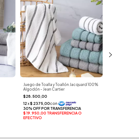
Juego de Toalla y Toallón Jacquard 100%
Juego de Toalla
Algodón - Jean Cartier
Algodón Suave
- Jean Cartier
$28.500,00
$28.500,00