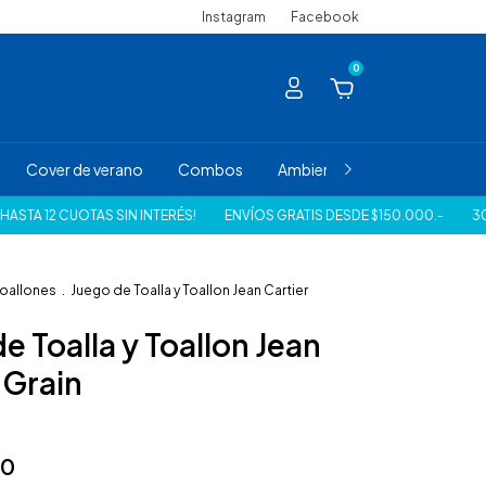
Instagram
Facebook
0
Cover de verano
Combos
Ambiente
Juvenil/Infantil
CUOTAS SIN INTERÉS!
ENVÍOS GRATIS DESDE $150.000.-
30% DE DES
oallones
.
Juego de Toalla y Toallon Jean Cartier
e Toalla y Toallon Jean
 Grain
00