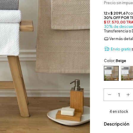
Precio sin impu
30% de descue
Transferencia o
Ver más detal
Envío gratis
Color:
Beige
4
en stock
Descripción