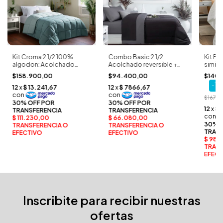
Kit Croma 2 1/2 100%
Combo Basic 2 1/2:
Kit Bo
algodon: Acolchado
Acolchado reversible +
simil 
reversible simil plumon +
jgo de sabanas microfibra
revers
$158.900,00
$94.400,00
$140.
jgo de sabanas 100%
soft premium
de sab
-
16
algodon
duraz
$167.
Inscribite para recibir nuestras
ofertas