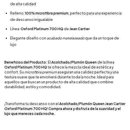
de alta calidad
Relleno:
100% microfibra premium
, perfecto para una experiencia
de descanso inigualable
Línea:
Oxford Platinum 700 HQ
de
Jean Cartier
Elegante diseño con
acabado matelaseado
que da un toque de
lujo
Beneficios del Producto:
El
Acolchado/Plumón Queen
de la línea
Oxford Platinum 700 HQ
te ofrece la mezcla ideal de estética y
confort. Su
microfibra premium
aseguran una calidez perfecta y una
textura suave que te envolverá durante toda la noche. Ideal para
aquellos que buscan un producto de alta calidad que combine
durabilidad, estilo y comodidad.
¡Transforma tu descanso con el
Acolchado/Plumón Queen Jean Cartier
Oxford Platinum 700 HQ
!
Compra ahora y disfruta de la suavidad y el
lujo que mereces cada noche.