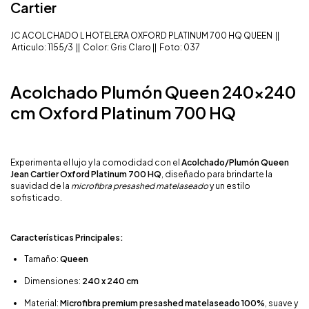
Cartier
JC ACOLCHADO L HOTELERA OXFORD PLATINUM 700 HQ QUEEN ||
Articulo: 1155/3 || Color: Gris Claro || Foto: 037
Acolchado Plumón Queen 240x240
cm Oxford Platinum 700 HQ
Experimenta el lujo y la comodidad con el
Acolchado/Plumón Queen
Jean Cartier Oxford Platinum 700 HQ
, diseñado para brindarte la
suavidad de la
microfibra presashed matelaseado
y un estilo
sofisticado.
Características Principales:
Tamaño:
Queen
Dimensiones:
240 x 240 cm
Material:
Microfibra premium presashed matelaseado 100%
, suave y